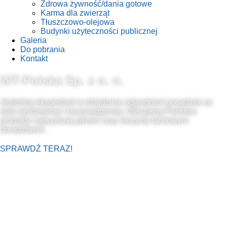
Zdrowa żywność/dania gotowe
Karma dla zwierząt
Tłuszczowo-olejowa
Budynki użyteczności publicznej
Galeria
Do pobrania
Kontakt
WT-Polska Sp. z o. o.
Jesteśmy ekspertami w dziedzinie odwodnień posadzek ze
stali nierdzewnej i kwasoodpornej. Oferujemy Państwu
produkty najwyższej jakości oraz służymy fachowym
doradztwem.
SPRAWDŹ TERAZ!