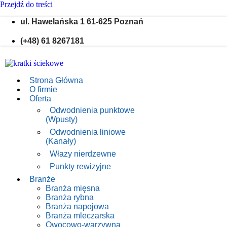
Przejdź do treści
ul. Hawelańska 1 61-625 Poznań
(+48) 61 8267181
Strona Główna
O firmie
Oferta
Odwodnienia punktowe
(Wpusty)
Odwodnienia liniowe
(Kanały)
Włazy nierdzewne
Punkty rewizyjne
Branże
Branża mięsna
Branża rybna
Branża napojowa
Branża mleczarska
Owocowo-warzywna