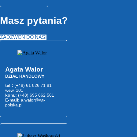
Masz pytania?
ZADZWOŃ DO NAS!
Agata Walor
DZIAŁ HANDLOWY
tel.:
(+48) 61 826 71 81
wew. 101
kom.:
(+48) 695 662 561
E-mail:
a.walor@wt-
polska.pl