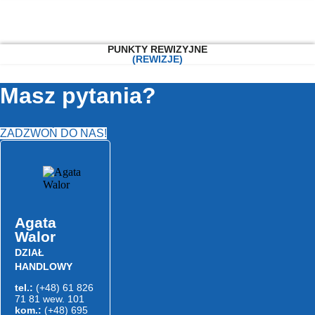
PUNKTY REWIZYJNE
(REWIZJE)
Masz pytania?
ZADZWOŃ DO NAS!
Agata
Walor
DZIAŁ
HANDLOWY
tel.:
(+48) 61 826
71 81 wew. 101
kom.:
(+48) 695