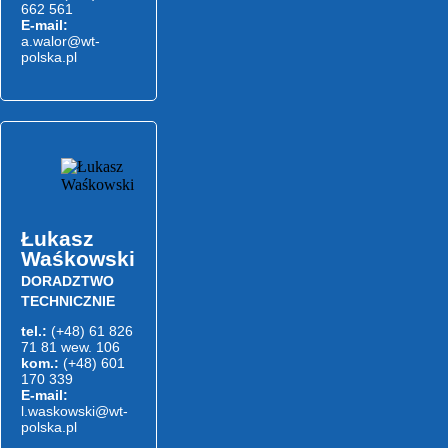
662 561
E-mail:
a.walor@wt-
polska.pl
Łukasz
Waśkowski
DORADZTWO
TECHNICZNIE
tel.:
(+48) 61 826
71 81 wew. 106
kom.:
(+48) 601
170 339
E-mail:
l.waskowski@wt-
polska.pl