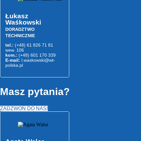
Łukasz
Waśkowski
DORADZTWO
TECHNICZNIE
tel.:
(+48) 61 826 71 81
wew. 106
kom.:
(+48) 601 170 339
E-mail:
l.waskowski@wt-
polska.pl
Masz pytania?
ZADZWOŃ DO NAS!