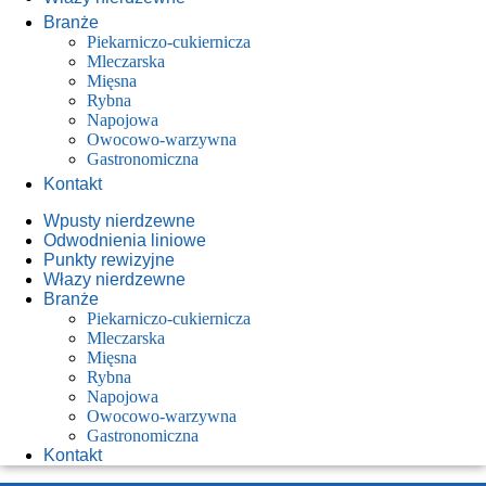
Branże
Piekarniczo-cukiernicza
Mleczarska
Mięsna
Rybna
Napojowa
Owocowo-warzywna
Gastronomiczna
Kontakt
Wpusty nierdzewne
Odwodnienia liniowe
Punkty rewizyjne
Włazy nierdzewne
Branże
Piekarniczo-cukiernicza
Mleczarska
Mięsna
Rybna
Napojowa
Owocowo-warzywna
Gastronomiczna
Kontakt