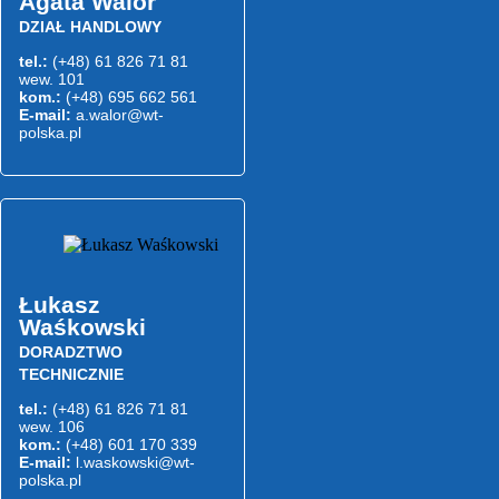
Agata Walor
DZIAŁ HANDLOWY
tel.:
(+48) 61 826 71 81
wew. 101
kom.:
(+48) 695 662 561
E-mail:
a.walor@wt-
polska.pl
Łukasz
Waśkowski
DORADZTWO
TECHNICZNIE
tel.:
(+48) 61 826 71 81
wew. 106
kom.:
(+48) 601 170 339
E-mail:
l.waskowski@wt-
polska.pl