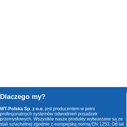
Dlaczego my?
WT-Polska Sp. z o.o.
jest producentem w pełni
profesjonalnych systemów odwodnień posadzek
przemysłowych. Wszystkie nasze produkty wytwarzane są ze
stali szlachetnej zgodnie z europejską normą EN 1253. Od lat